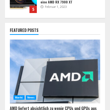
optimiert
Februar 1, 2023
6
Sony dementiert das Gerücht, die
Produktion von PlayStation VR2 werde
FEATURED POSTS
aufgrund enttäuschender
Vorbestellungen eingestellt
7
Februar 1, 2023
AMD liefert absichtlich zu wenig CPUs
und GPUs aus
Februar 3, 2023
1
Sony bietet keine Plus Collection
mehr für PlayStation 5-Benutzer an
Markt
News
Februar 3, 2023
2
AMD liefert absichtlich zu wenig CPUs und GPUs aus