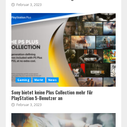
Februar 3, 2023
Fairphone tätigt große Investitionen
und beginnt mit dem Verkauf einiger
Smartphones
Februar 1, 2023
3
USA erwägen, Huawei vollständig von
US-Lieferanten abzuschneiden“.
Februar 1, 2023
4
Gaming
Markt
News
Sony bietet keine Plus Collection mehr für
PlayStation 5-Benutzer an
Februar 3, 2023