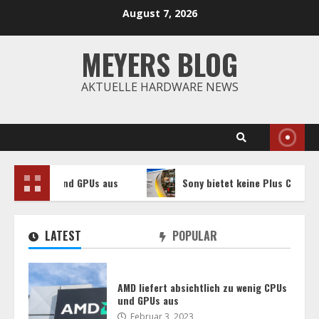
Skip
August 7, 2026
to
content
MEYERS BLOG
AKTUELLE HARDWARE NEWS
 und GPUs aus
Sony bietet keine Plus Collection mehr für
LATEST
POPULAR
AMD liefert absichtlich zu wenig CPUs
und GPUs aus
Februar 3, 2023