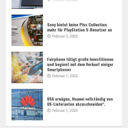
Sony bietet keine Plus Collection
mehr für PlayStation 5-Benutzer an
Februar 3, 2023
USA erwägen, Huawei vollständig von
US-Lieferanten abzuschneiden“.
Februar 1, 2023
Fairphone tätigt große Investitionen
4
und beginnt mit dem Verkauf einiger
Smartphones
Februar 1, 2023
Gerücht: Acer bringt weitere
Grafikkarten auf den Markt, darunter
eine AMD RX 7900 XT
Februar 1, 2023
5
USA erwägen, Huawei vollständig von
US-Lieferanten abzuschneiden“.
Februar 1, 2023
Noctuas Lüftergitter sind für
Luftstrom und Geräuschentwicklung
optimiert