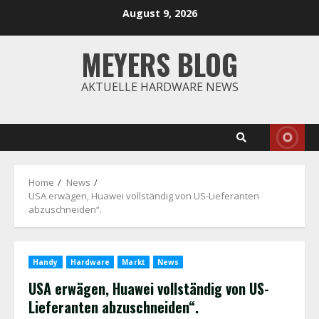
Skip
August 9, 2026
to
content
MEYERS BLOG
AKTUELLE HARDWARE NEWS
Home
News
USA erwägen, Huawei vollständig von US-Lieferanten
abzuschneiden“.
Handy
Hardware
Markt
News
USA erwägen, Huawei vollständig von US-
Lieferanten abzuschneiden“.